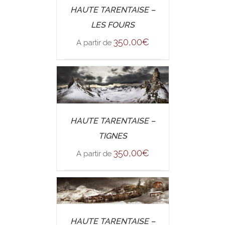
/
SELECT OPTIONS
HAUTE TARENTAISE –
DETAILS
LES FOURS
350,00
€
A partir de
/
HAUTE TARENTAISE –
SELECT OPTIONS
DETAILS
TIGNES
350,00
€
A partir de
/
SELECT OPTIONS
HAUTE TARENTAISE –