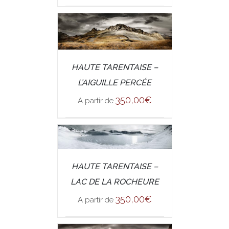
/
SELECT OPTIONS
HAUTE TARENTAISE –
DETAILS
L’AIGUILLE PERCÉE
350,00
€
A partir de
/
SELECT OPTIONS
HAUTE TARENTAISE –
DETAILS
LAC DE LA ROCHEURE
350,00
€
A partir de