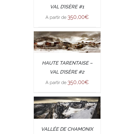
DETAILS
VAL D’ISÈRE #1
350,00
€
A partir de
/
SELECT OPTIONS
HAUTE TARENTAISE –
DETAILS
VAL D’ISÈRE #2
350,00
€
A partir de
/
VALLÉE DE CHAMONIX
SELECT OPTIONS