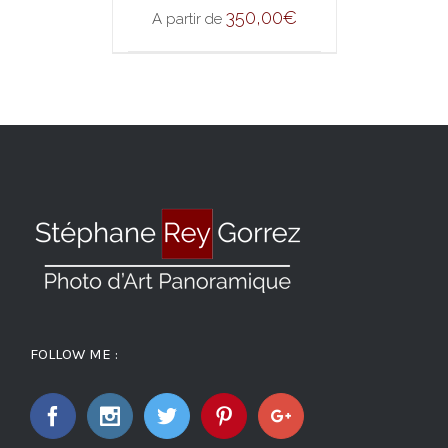
DETAILS
350,00
€
A partir de
FOLLOW ME :