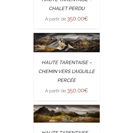
DETAILS
CHALET PERDU
350,00
€
A partir de
/
SELECT OPTIONS
HAUTE TARENTAISE –
DETAILS
CHEMIN VERS L’AIGUILLE
PERCÉE
350,00
€
A partir de
/
SELECT OPTIONS
HAUTE TARENTAISE –