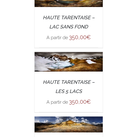
/
SELECT OPTIONS
HAUTE TARENTAISE –
DETAILS
LAC SANS FOND
350,00
€
A partir de
/
SELECT OPTIONS
HAUTE TARENTAISE –
DETAILS
LES 5 LACS
350,00
€
A partir de