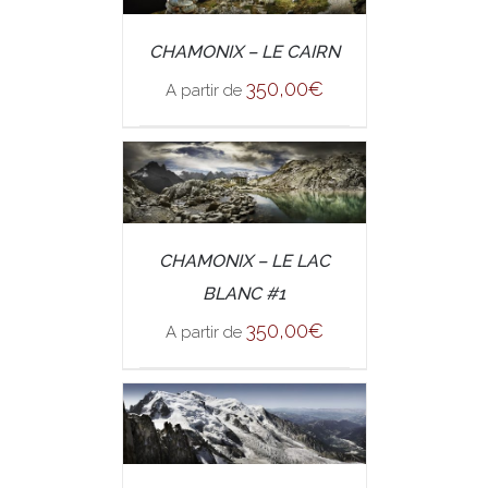
/
CHAMONIX – LE CAIRN
SELECT OPTIONS
DETAILS
350,00
€
A partir de
/
CHAMONIX – LE LAC
SELECT OPTIONS
DETAILS
BLANC #1
350,00
€
A partir de