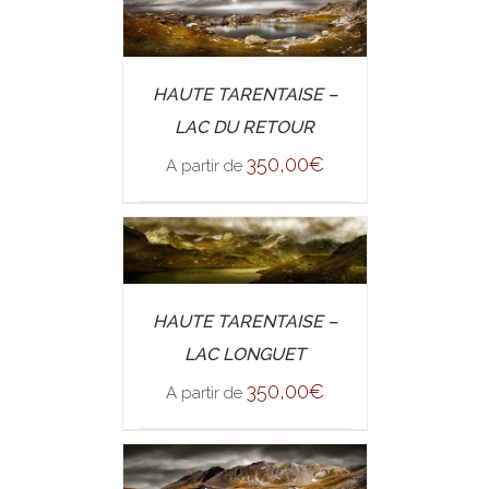
/
SELECT OPTIONS
HAUTE TARENTAISE –
DETAILS
LAC DU RETOUR
350,00
€
A partir de
/
SELECT OPTIONS
HAUTE TARENTAISE –
DETAILS
LAC LONGUET
350,00
€
A partir de