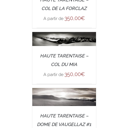
DETAILS
COL DE LA FORCLAZ
350,00
€
A partir de
/
SELECT OPTIONS
HAUTE TARENTAISE –
DETAILS
COL DU MIA
350,00
€
A partir de
/
SELECT OPTIONS
HAUTE TARENTAISE –
DETAILS
DOME DE VAUGELLAZ #1