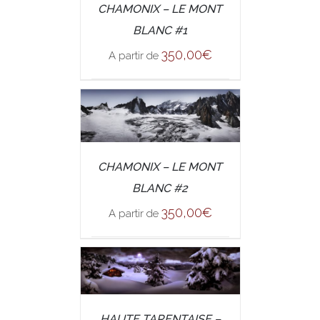
/
CHAMONIX – LE MONT
SELECT OPTIONS
DETAILS
BLANC #1
350,00
€
A partir de
/
CHAMONIX – LE MONT
SELECT OPTIONS
DETAILS
BLANC #2
350,00
€
A partir de
/
SELECT OPTIONS
HAUTE TARENTAISE –