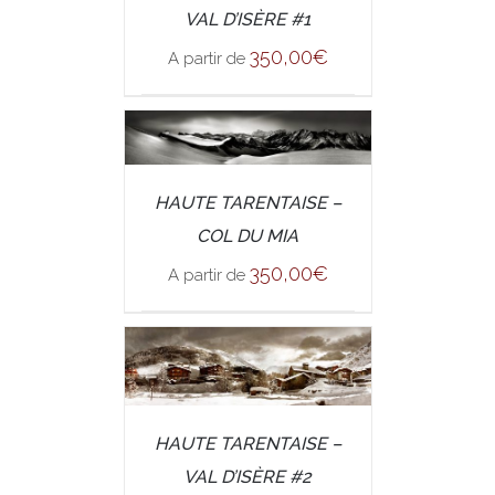
DETAILS
VAL D’ISÈRE #1
350,00
€
A partir de
/
SELECT OPTIONS
HAUTE TARENTAISE –
DETAILS
COL DU MIA
350,00
€
A partir de
/
SELECT OPTIONS
HAUTE TARENTAISE –
DETAILS
VAL D’ISÈRE #2