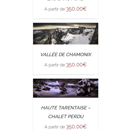
350,00
€
A partir de
/
VALLÉE DE CHAMONIX
SELECT OPTIONS
DETAILS
350,00
€
A partir de
/
SELECT OPTIONS
HAUTE TARENTAISE –
DETAILS
CHALET PERDU
350,00
€
A partir de