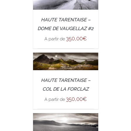
/
SELECT OPTIONS
HAUTE TARENTAISE –
DETAILS
DOME DE VAUGELLAZ #2
350,00
€
A partir de
/
SELECT OPTIONS
HAUTE TARENTAISE –
DETAILS
COL DE LA FORCLAZ
350,00
€
A partir de