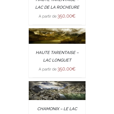
DETAILS
LAC DE LA ROCHEURE
350,00
€
A partir de
/
SELECT OPTIONS
HAUTE TARENTAISE –
DETAILS
LAC LONGUET
350,00
€
A partir de
/
CHAMONIX – LE LAC
SELECT OPTIONS
DETAILS