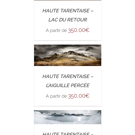
/
SELECT OPTIONS
HAUTE TARENTAISE –
DETAILS
LAC DU RETOUR
350,00
€
A partir de
/
SELECT OPTIONS
HAUTE TARENTAISE –
DETAILS
L’AIGUILLE PERCÉE
350,00
€
A partir de
/
SELECT OPTIONS
HAUTE TARENTAISE –