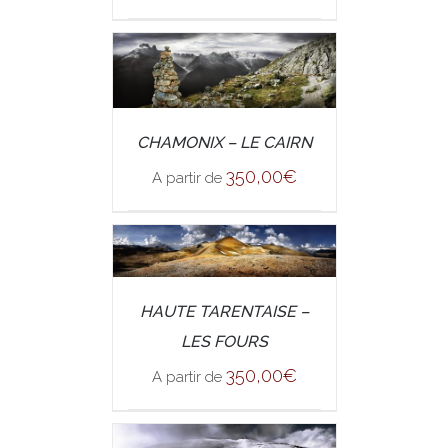
/
CHAMONIX – LE CAIRN
SELECT OPTIONS
DETAILS
350,00
€
A partir de
/
SELECT OPTIONS
HAUTE TARENTAISE –
DETAILS
LES FOURS
350,00
€
A partir de