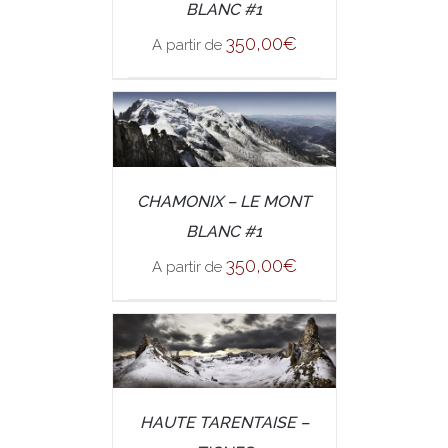
BLANC #1
350,00
€
A partir de
/
CHAMONIX – LE MONT
SELECT OPTIONS
DETAILS
BLANC #1
350,00
€
A partir de
/
HAUTE TARENTAISE –
SELECT OPTIONS
DETAILS