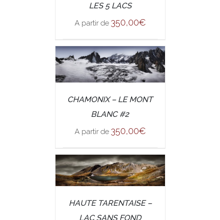
LES 5 LACS
350,00
€
A partir de
/
CHAMONIX – LE MONT
SELECT OPTIONS
DETAILS
BLANC #2
350,00
€
A partir de
/
SELECT OPTIONS
HAUTE TARENTAISE –
DETAILS
LAC SANS FOND