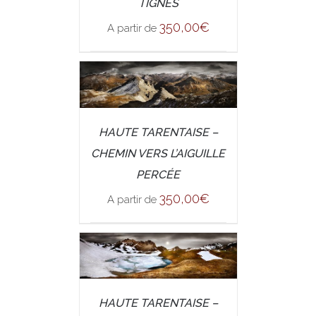
TIGNES
350,00
€
A partir de
/
SELECT OPTIONS
HAUTE TARENTAISE –
DETAILS
CHEMIN VERS L’AIGUILLE
PERCÉE
350,00
€
A partir de
/
SELECT OPTIONS
HAUTE TARENTAISE –
DETAILS